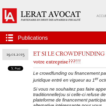
ACCUE
Publications
ET SI LE CROWDFUNDING étai
19.01.2015
votre entreprise???!!!
Le crowdfunding ou financement part
er
juridique entré en vigueur au 1
oct
Si vous ne souhaitez pas faire app
traditionnelle(ou si celle-ci refuse 
plateforme de financement participat
alternative intéressante pour vous.